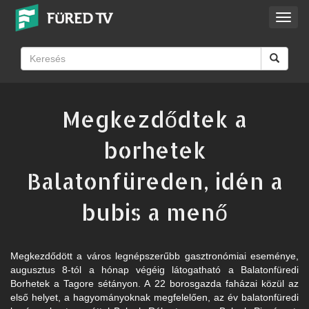
Toggl
navig
Megkezdődtek a
borhetek
Balatonfüreden, idén a
bubis a menő
Megkezdődött a város legnépszerűbb gasztronómiai eseménye,
augusztus 8-tól a hónap végéig látogatható a Balatonfüredi
Borhetek a Tagore sétányon. A 22 borosgazda faházai közül az
első helyet, a hagyományoknak megfelelően, az év balatonfüredi