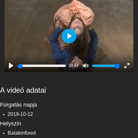
Play
30:43
Play
Mute
Enter
fulls
A videó adatai
Forgatás napja
2019-10-12
Helyszín
Balatonfüred