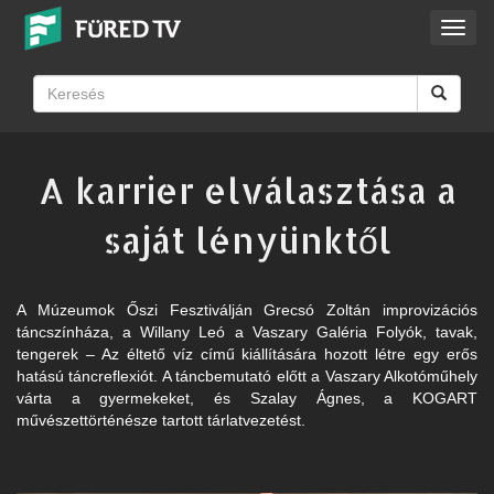
Toggl
navig
A karrier elválasztása a
saját lényünktől
A Múzeumok Őszi Fesztiválján Grecsó Zoltán improvizációs
táncszínháza, a Willany Leó a Vaszary Galéria Folyók, tavak,
tengerek – Az éltető víz című kiállítására hozott létre egy erős
hatású táncreflexiót. A táncbemutató előtt a Vaszary Alkotóműhely
várta a gyermekeket, és Szalay Ágnes, a KOGART
művészettörténésze tartott tárlatvezetést.