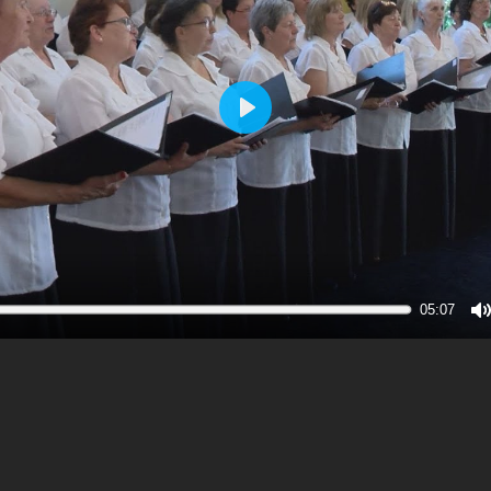
Play
05:07
M