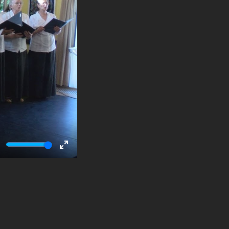
ute
Enter
fullscreen