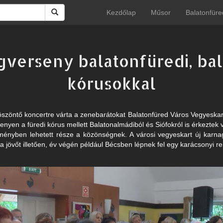
Kezdőlap
Műsor
Balatonfüre
verseny balatonfüredi, bala
kórusokkal
zöntő koncertre várta a zenebarátokat Balatonfüred Város Vegyeskar
yen a füredi kórus mellett Balatonalmádiból és Siófokról is érkeztek
ményben lehetett része a közönségnek. A városi vegyeskart új karnag
 a jövőt illetően, év végén például Bécsben lépnek fel egy karácsonyi