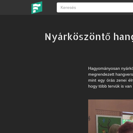
Nyárköszöntő hang
Hagyományosan nyárkös
megrendezett hangversen
mint egy órás zenei él
hogy több tervük is van