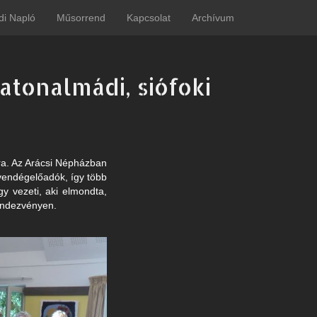
di Napló
Műsorrend
Kapcsolat
Archívum
tonalmádi, siófoki
a. Az Arácsi Népházban
 vendégelőadók, így több
y vezeti, aki elmondta,
 rendezvényen.