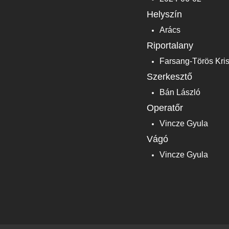
Helyszín
Arács
Riportalany
Farsang-Törös Kris
Szerkesztő
Bán László
Operatőr
Vincze Gyula
Vágó
Vincze Gyula