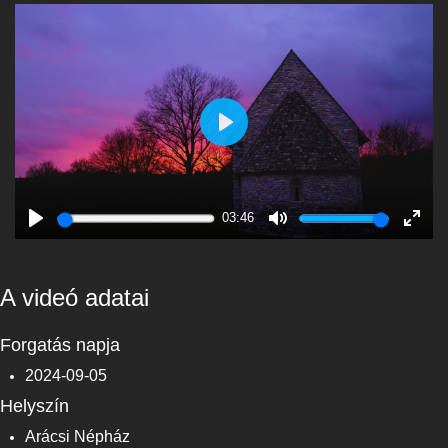
Play
03:46
Play
Mute
Enter
fulls
A videó adatai
Forgatás napja
2024-09-05
Helyszín
Arácsi Népház