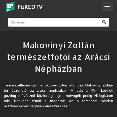
Toggl
navig
Makovinyi Zoltán
természetfotói az Arácsi
Népházban
Természetlesen címmel október 10-ig látahtóak Makovinyi Zoltán
természetfotói az arácsi népházban. A fotós a XVII. kerületi
gazdag művészeti közösség tagja, hétvégéit pedig Hidegkúton
tölti. Kedvenc témái a madarak, de a temészet minden
résztvevőjéhez végtelen alázattal közelít.