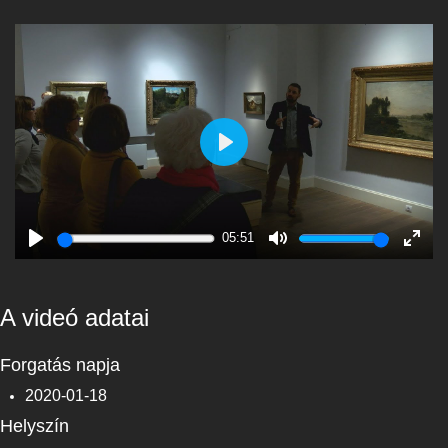
Play
05:51
Play
Mute
Enter
fulls
A videó adatai
Forgatás napja
2020-01-18
Helyszín