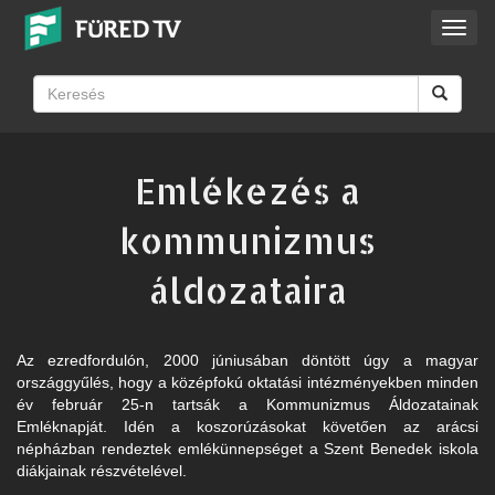
Toggl
navig
Emlékezés a
kommunizmus
áldozataira
Az ezredfordulón, 2000 júniusában döntött úgy a magyar
országgyűlés, hogy a középfokú oktatási intézményekben minden
év február 25-n tartsák a Kommunizmus Áldozatainak
Emléknapját. Idén a koszorúzásokat követően az arácsi
népházban rendeztek emlékünnepséget a Szent Benedek iskola
diákjainak részvételével.