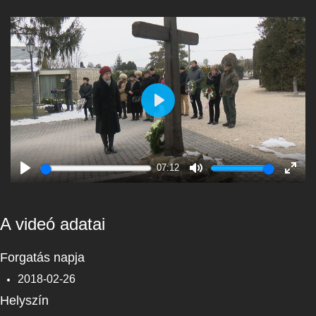
Play
07:12
Play
Mute
Enter
fulls
A videó adatai
Forgatás napja
2018-02-26
Helyszín