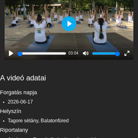
Play
03:04
Play
Mute
Enter
fulls
A videó adatai
Forgatás napja
2026-06-17
Helyszín
Tagore sétány, Balatonfüred
Riportalany