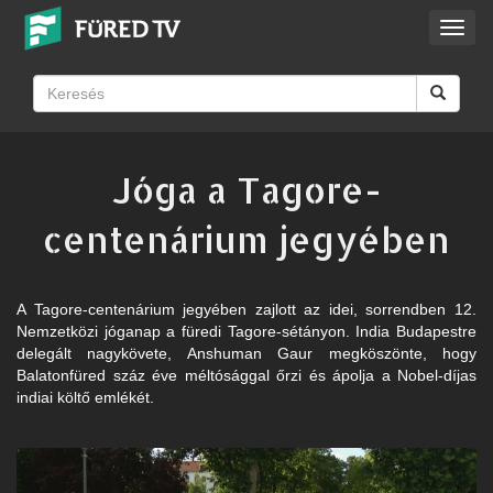
Toggl
navig
Jóga a Tagore-
centenárium jegyében
A Tagore-centenárium jegyében zajlott az idei, sorrendben 12.
Nemzetközi jóganap a füredi Tagore-sétányon. India Budapestre
delegált nagykövete, Anshuman Gaur megköszönte, hogy
Balatonfüred száz éve méltósággal őrzi és ápolja a Nobel-díjas
indiai költő emlékét.