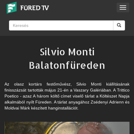
Toggl
navig
Silvio Monti
Balatonfüreden
Az olasz kortárs festőművész, Silvio Monti kiállításának
finisszázsát tartották május 21-én a Vaszary Galériában. A Trittico
Poetico - azaz A három költő címet viselő tárlat a Költészet Napja
alkalmából nyílt Füreden. A tárlat anyagához Zsédenyi Adrienn és
Moldvai Márk készített hanginstallációt.