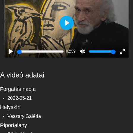
Play
02:59
Play
Mute
Enter
fulls
A videó adatai
Forgatás napja
2022-05-21
Helyszín
Vaszary Galéria
Riportalany