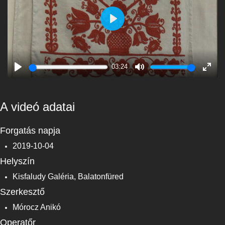
Play
03:24
Play
Mute
Enter
fulls
A videó adatai
Forgatás napja
2019-10-04
Helyszín
Kisfaludy Galéria, Balatonfüred
Szerkesztő
Mórocz Anikó
Operatőr