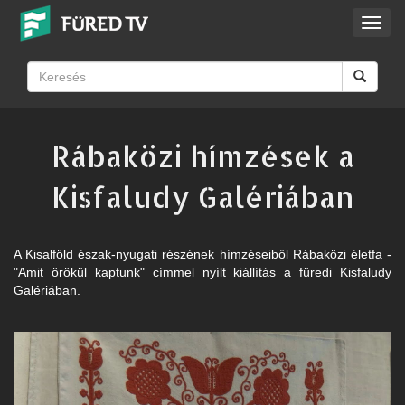
Toggl
navig
Rábaközi hímzések a
Kisfaludy Galériában
A Kisalföld észak-nyugati részének hímzéseiből Rábaközi életfa -
"Amit örökül kaptunk" címmel nyílt kiállítás a füredi Kisfaludy
Galériában.