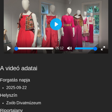
Play
05:12
Play
Mute
Enter
fulls
A videó adatai
Forgatás napja
2025-09-22
Helyszín
Zoób Divatmúzeum
Riportalany