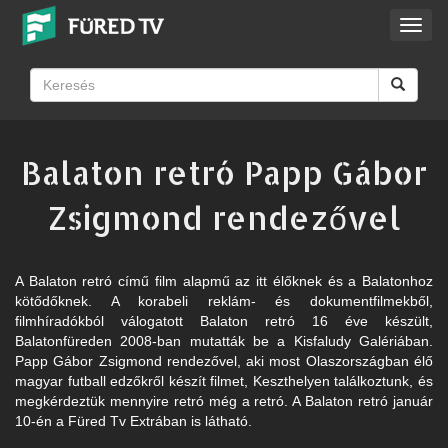
Toggl
navig
Balaton retró Papp Gábor
Zsigmond rendezővel
A Balaton retró című film alapmű az itt élőknek és a Balatonhoz
kötődőknek. A korabeli reklám- és dokumentfilmekből,
filmhíradókból válogatott Balaton retró 16 éve készült,
Balatonfüreden 2008-ban mutatták be a Kisfaludy Galériában.
Papp Gábor Zsigmond rendezővel, aki most Olaszországban élő
magyar futball edzőkről készít filmet, Keszthelyen találkoztunk, és
megkérdeztük mennyire retró még a retró. A Balaton retró január
10-én a Füred Tv Extrában is látható.