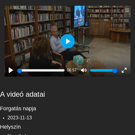
Play
06:57
Play
Mute
Enter
fulls
A videó adatai
Forgatás napja
2023-11-13
Helyszín