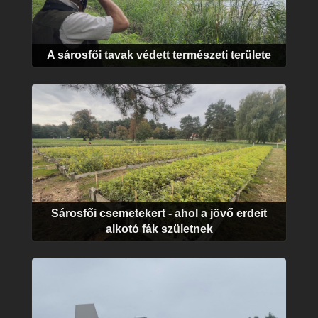
A sárosfői tavak védett természeti területe
Sárosfői csemetekert - ahol a jövő erdeit
alkotó fák születnek