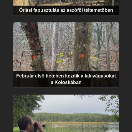
Óriási fapusztulás az aszófői téltemetőben
Február első hetében kezdik a fakivágásokat
a Koloskában