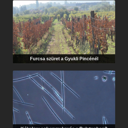
Furcsa szüret a Gyukli Pincénél