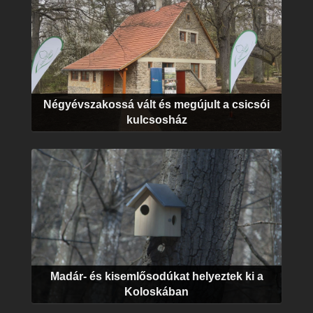
Négyévszakossá vált és megújult a csicsói
kulcsosház
Madár- és kisemlősodúkat helyeztek ki a
Koloskában