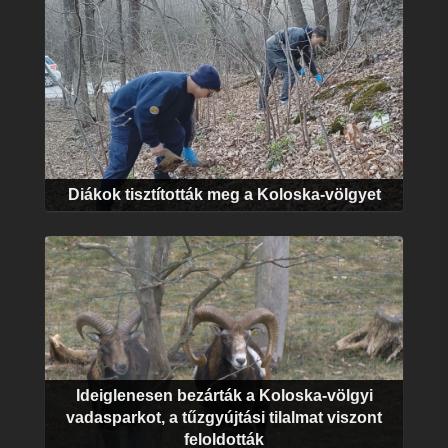
Diákok tisztították meg a Koloska-völgyet
​Ideiglenesen bezárták a Koloska-völgyi
vadasparkot, a tűzgyújtási tilalmat viszont
feloldották