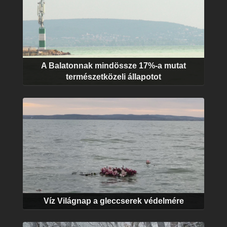
A Balatonnak mindössze 17%-a mutat
természetközeli állapotot
Víz Világnap a gleccserek védelmére