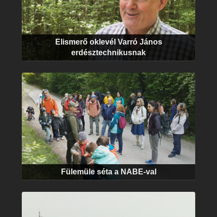
Elismerő oklevél Varró János
erdésztechnikusnak
Fülemüle séta a NABE-val