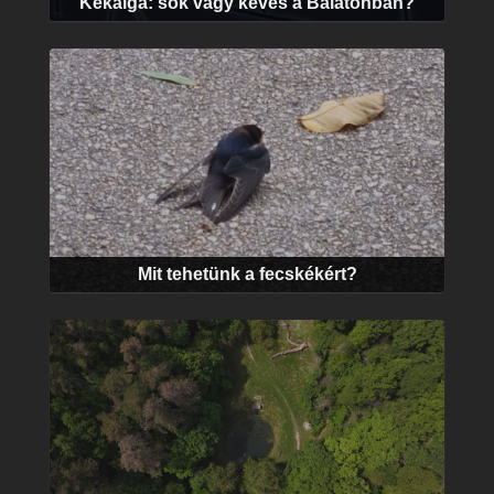
Kékalga: sok vagy kevés a Balatonban?
Mit tehetünk a fecskékért?