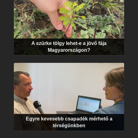
A szürke tölgy lehet-e a jövő fája
Magyarországon?
Egyre kevesebb csapadék mérhető a
térségünkben