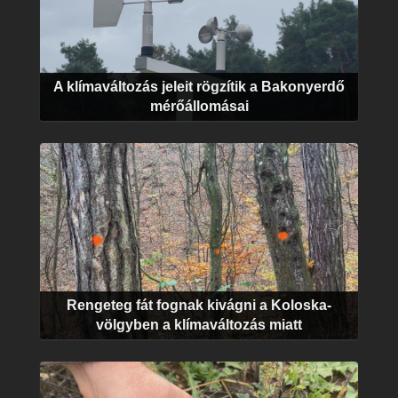
A klímaváltozás jeleit rögzítik a Bakonyerdő
mérőállomásai
Rengeteg fát fognak kivágni a Koloska-
völgyben a klímaváltozás miatt