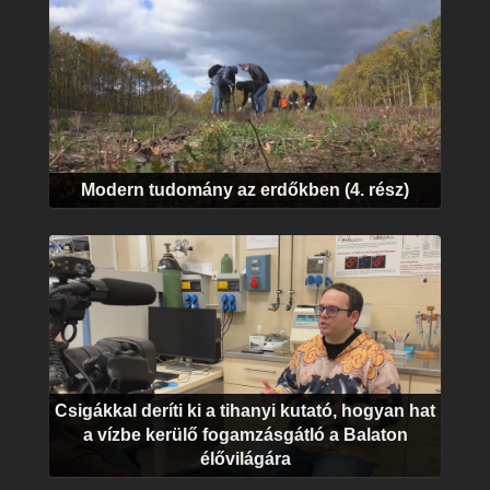
Modern tudomány az erdőkben (4. rész)
Csigákkal deríti ki a tihanyi kutató, hogyan hat
a vízbe kerülő fogamzásgátló a Balaton
élővilágára