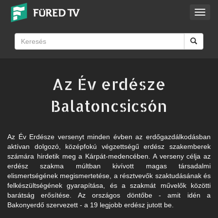
Toggl
navig
Az Év erdésze
Balatoncsicsón
Az Év Erdésze versenyt minden évben az erdőgazdálkodásban
aktívan dolgozó, középfokú végzettségű erdész szakemberek
számára hirdetik meg a Kárpát-medencében. A verseny célja az
erdész szakma múltban kivívott magas társadalmi
elismertségének megismertetése, a résztvevők szaktudásának és
felkészültségének gyarapítása, és a szakmát művelők közötti
barátság erősítése. Az országos döntőbe - amit idén a
Bakonyerdő szervezett - a 19 legjobb erdész jutott be.