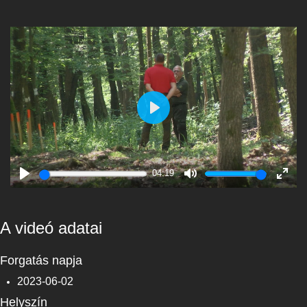
Play
04:19
Play
Mute
Enter
fulls
A videó adatai
Forgatás napja
2023-06-02
Helyszín