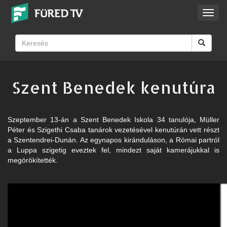
Toggl
navig
Szent Benedek kenutúra
Szeptember 13-án a Szent Benedek Iskola 34 tanulója, Müller
Péter és Szigethi Csaba tanárok vezetésével kenutúrán vett részt
a Szentendrei-Dunán. Az egynapos kiránduláson, a Római partról
a Luppa szigetig eveztek fel, mindezt saját kamerájukkal is
megörökítették.