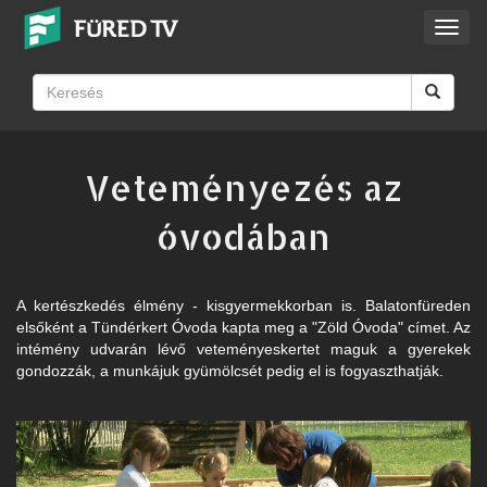
Toggl
navig
Veteményezés az
óvodában
A kertészkedés élmény - kisgyermekkorban is. Balatonfüreden
elsőként a Tündérkert Óvoda kapta meg a "Zöld Óvoda" címet. Az
intémény udvarán lévő veteményeskertet maguk a gyerekek
gondozzák, a munkájuk gyümölcsét pedig el is fogyaszthatják.