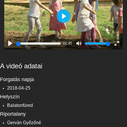
Play
02:45
Play
Mute
Enter
fulls
A videó adatai
Forgatás napja
2018-04-25
Helyszín
Balatonfüred
Riportalany
Gerván Győzőné