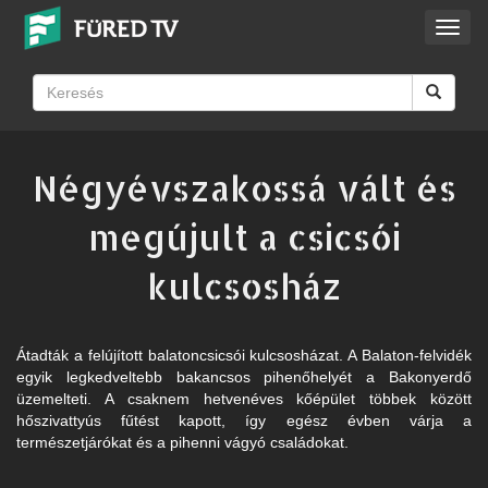
Toggl
navig
Négyévszakossá vált és
megújult a csicsói
kulcsosház
Átadták a felújított balatoncsicsói kulcsosházat. A Balaton-felvidék
egyik legkedveltebb bakancsos pihenőhelyét a Bakonyerdő
üzemelteti. A csaknem hetvenéves kőépület többek között
hőszivattyús fűtést kapott, így egész évben várja a
természetjárókat és a pihenni vágyó családokat.