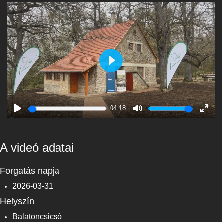
Play
04:18
Play
Mute
Enter
fulls
A videó adatai
Forgatás napja
2026-03-31
Helyszín
Balatoncsicsó