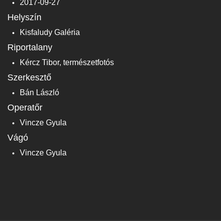
2017-09-27
Helyszín
Kisfaludy Galéria
Riportalany
Kércz Tibor, természetfotós
Szerkesztő
Bán László
Operatőr
Vincze Gyula
Vágó
Vincze Gyula