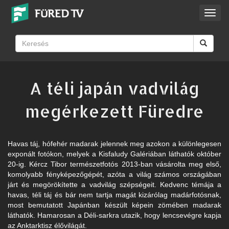
Toggl
navig
A téli japán vadvilág
megérkezett Füredre
Havas táj, hófehér madarak jelennek meg azokon a különlegesen
exponált fotókon, melyek a Kisfaludy Galériában láthatók október
20-ig. Kércz Tibor természetfotós 2013-ban vásárolta meg első,
komolyabb fényképezőgépét, azóta a világ számos országában
járt és megörökítette a vadvilág szépségeit. Kedvenc témája a
havas, téli táj és bár nem tartja magát kizárólag madárfotósnak,
most bemutatott Japánban készült képein zömében madarak
láthatók. Hamarosan a Déli-sarkra utazik, hogy lencsevégre kapja
az Anktarktisz élővilágát.