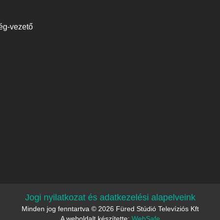
ség-vezető
Jogi nyilatkozat és adatkezelési alapelveink
Minden jog fenntartva © 2026 Füred Stúdió Televíziós Kft
A weboldalt készítette:
WebSafe