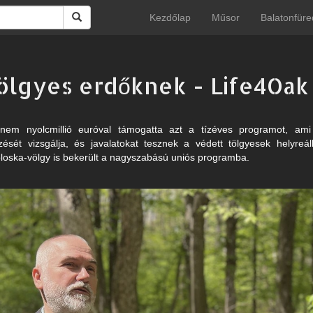
Kezdőlap
Műsor
Balatonfüre
tölgyes erdőknek - Life4Oak
em nyolcmillió euróval támogatta azt a tízéves programot, ami 
sét vizsgálja, és javalatokat tesznek a védett tölgyesek helyreál
oloska-völgy is bekerült a nagyszabású uniós programba.