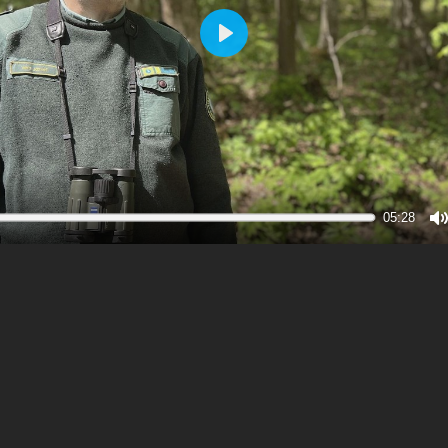
Play
05:28
M