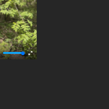
ute
Enter
fullscreen