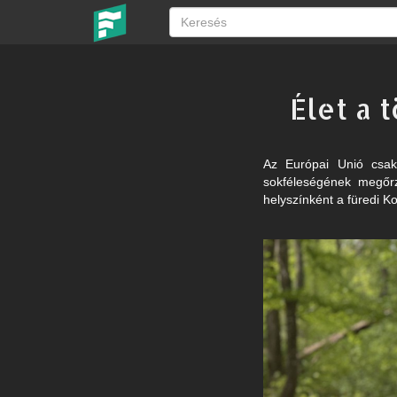
Élet a 
Az Európai Unió csakn
sokféleségének megőrzé
helyszínként a füredi K