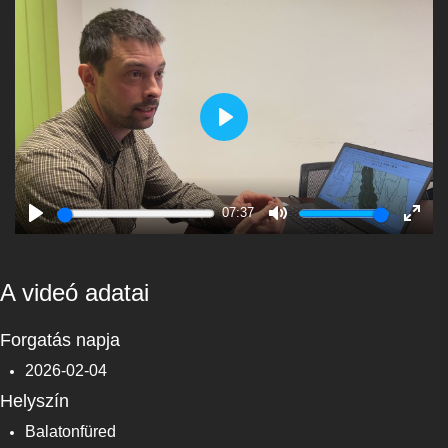
Play
07:37
Play
Mute
Enter
fulls
A videó adatai
Forgatás napja
2026-02-04
Helyszín
Balatonfüred