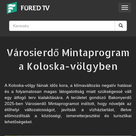
Toggl
navig
Városierdő Mintaprogram
a Koloska-völgyben
A Koloska-völgy fáinak idős kora, a klímaváltozás negatív hatásai
és a folyamatosan magas látogatottság miatt szükségessé vált
egy átfogó terv kialakítására. A területet gondozó Bakonyerdő
2025-ben Városierdő Mintaprogramot indított, hogy növeljék az
élőhelyi változatosságot, javítsák a vízháztartást, illetve
előmozdítsák a közösségi, ismeretterjesztési és turisztikai
lehetőségeket.