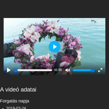
Play
06:09
Play
Mute
Enter
fulls
A videó adatai
Forgatás napja
2019-03-24