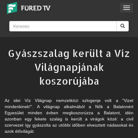
Toggl
navig
Gyászszalag került a Víz
Világnapjának
koszorújába
Az idei Víz Világnap nemzetközi szlogenje volt a "Vizet
mindenkinek!". A világnap alkalmából a Nők a Balatonért
Egyesület minden évben megkoszorúzza a Balatont, idén
azonban egy fekete szalag is került a virágok közé: a civil
szervezet így gyászolta az utóbbi időben elvesztett nádasokat és
azok élővilágát.