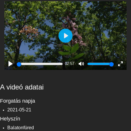
Play
02:57
Play
Mute
Enter
fulls
A videó adatai
Forgatás napja
2021-05-21
Helyszín
Balatonfüred