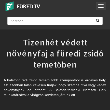
Toggl
navig
Tizenhét védett
növényfaj a füredi zsidó
temetőben
A balatonfüredi zsidó temető több szempontból is érdekes hely,
azt azonban talán kevesen tudják, hogy számos ritka vagy védett
növényfajnak ad otthont. A Balaton-felvidéki Nemzeti Park
munkatársával a virágzás kezdetén jártunk ott.