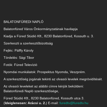
BALATONFÜREDI NAPLÓ
Balatonfüred Város Önkormányzatának havilapja
Kiadja a Füred Stúdió Kft., 8230 Balatonfüred, Kossuth u. 3.
Szerkeszti a szerkesztőbizottság
Fejléc: Pálffy Károly
Tördelés: Sági Tibor
Fotók: Füred Televízió
Nyomdai munkálatok: Prospektus Nyomda, Veszprém.
A szerkesztőség jogának tekinti az olvasói levelek megrövidítését.
Az olvasói leveleket az alábbi címre kérjük beküldeni:
Balatonfüredi Napló szerkesztősége,
Füred Stúdió Kft., 8230 Balatonfüred, Kossuth utca 3.
(
Ideiglenesen: Arácsi u. 2.
) E-mail:
furedtv@furedtv.hu