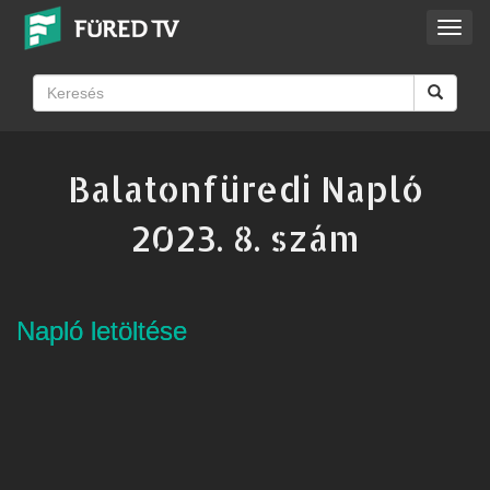
Toggl
navig
Balatonfüredi Napló
2023. 8. szám
Napló letöltése
Napló letöltése