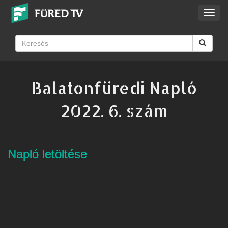
Toggl
navig
Balatonfüredi Napló
2022. 6. szám
Napló letöltése
Napló letöltése