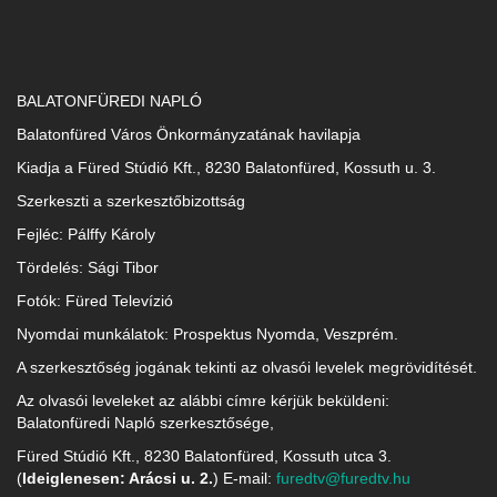
BALATONFÜREDI NAPLÓ
Balatonfüred Város Önkormányzatának havilapja
Kiadja a Füred Stúdió Kft., 8230 Balatonfüred, Kossuth u. 3.
Szerkeszti a szerkesztőbizottság
Fejléc: Pálffy Károly
Tördelés: Sági Tibor
Fotók: Füred Televízió
Nyomdai munkálatok: Prospektus Nyomda, Veszprém.
A szerkesztőség jogának tekinti az olvasói levelek megrövidítését.
Az olvasói leveleket az alábbi címre kérjük beküldeni:
Balatonfüredi Napló szerkesztősége,
Füred Stúdió Kft., 8230 Balatonfüred, Kossuth utca 3.
(
Ideiglenesen: Arácsi u. 2.
) E-mail:
furedtv@furedtv.hu