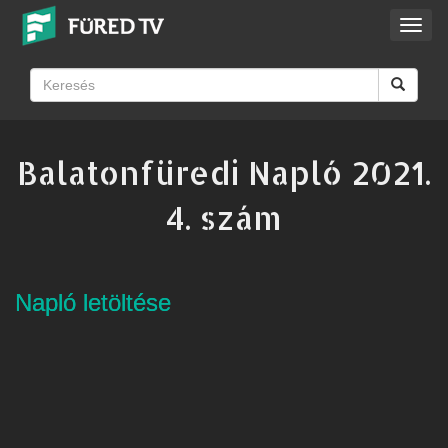
Toggl
navig
Balatonfüredi Napló 2021.
4. szám
Napló letöltése
Napló letöltése