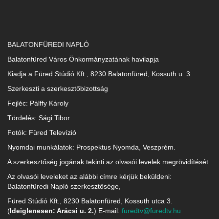
BALATONFÜREDI NAPLÓ
Balatonfüred Város Önkormányzatának havilapja
Kiadja a Füred Stúdió Kft., 8230 Balatonfüred, Kossuth u. 3.
Szerkeszti a szerkesztőbizottság
Fejléc: Pálffy Károly
Tördelés: Sági Tibor
Fotók: Füred Televízió
Nyomdai munkálatok: Prospektus Nyomda, Veszprém.
A szerkesztőség jogának tekinti az olvasói levelek megrövidítését.
Az olvasói leveleket az alábbi címre kérjük beküldeni:
Balatonfüredi Napló szerkesztősége,
Füred Stúdió Kft., 8230 Balatonfüred, Kossuth utca 3.
(
Ideiglenesen: Arácsi u. 2.
) E-mail:
furedtv@furedtv.hu