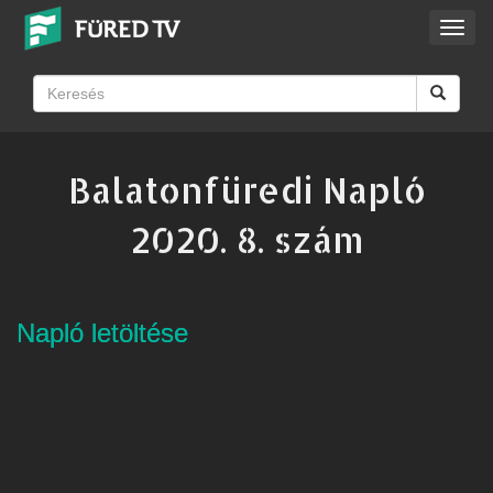
Toggl
navig
Balatonfüredi Napló
2020. 8. szám
Napló letöltése
Napló letöltése