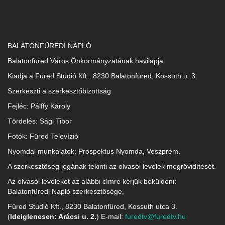
BALATONFÜREDI NAPLÓ
Balatonfüred Város Önkormányzatának havilapja
Kiadja a Füred Stúdió Kft., 8230 Balatonfüred, Kossuth u. 3.
Szerkeszti a szerkesztőbizottság
Fejléc: Pálffy Károly
Tördelés: Sági Tibor
Fotók: Füred Televízió
Nyomdai munkálatok: Prospektus Nyomda, Veszprém.
A szerkesztőség jogának tekinti az olvasói levelek megrövidítését.
Az olvasói leveleket az alábbi címre kérjük beküldeni:
Balatonfüredi Napló szerkesztősége,
Füred Stúdió Kft., 8230 Balatonfüred, Kossuth utca 3.
(
Ideiglenesen: Arácsi u. 2.
) E-mail:
furedtv@furedtv.hu