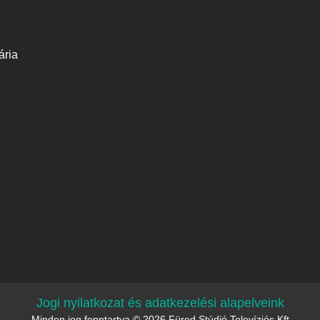
ária
Jogi nyilatkozat és adatkezelési alapelveink
Minden jog fenntartva © 2026 Füred Stúdió Televíziós Kft