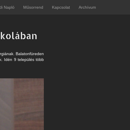
di Napló
Műsorrend
Kapcsolat
Archívum
skolában
urgiának. Balatonfüreden
. Idén 9 település több