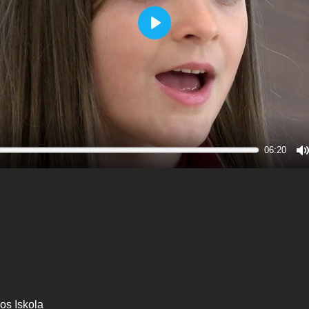
Play
06:20
M
os Iskola