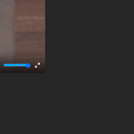
ute
Enter
fullscreen