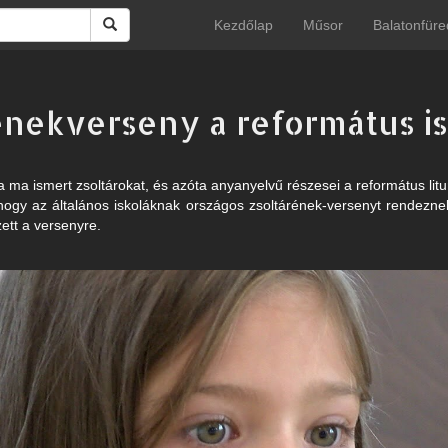
Kezdőlap
Műsor
Balatonfüre
énekverseny a református i
 a ma ismert zsoltárokat, és azóta anyanyelvű részesei a református lit
gy az általános iskoláknak országos zsoltárének-versenyt rendeznek
zett a versenyre.