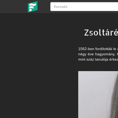
Zsoltár
1562-ben fordították le
négy éve hagyomány, ho
mint száz tanulója érke