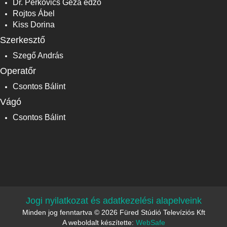
Dr. Perkovics Géza edző
Rojtos Ábel
Kiss Dorina
Szerkesztő
Szegő András
Operatőr
Csontos Bálint
Vágó
Csontos Bálint
Jogi nyilatkozat és adatkezelési alapelveink
Minden jog fenntartva © 2026 Füred Stúdió Televíziós Kft
A weboldalt készítette:
WebSafe