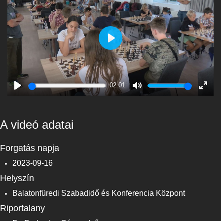
Play
02:01
Play
Mute
Enter
fulls
A videó adatai
Forgatás napja
2023-09-16
Helyszín
Balatonfüredi Szabadidő és Konferencia Központ
Riportalany