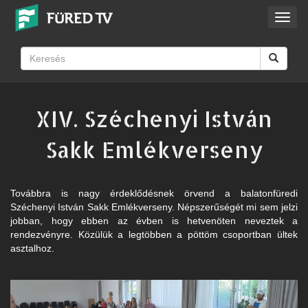
Toggl
navig
XIV. Széchenyi István
Sakk Emlékverseny
Továbbra is nagy érdeklődésnek örvend a balatonfüredi
Széchenyi István Sakk Emlékverseny. Népszerűségét mi sem jelzi
jobban, hogy ebben az évben is hetvenöten neveztek a
rendezvényre. Közülük a legtöbben a pöttöm csoportban ültek
asztalhoz.