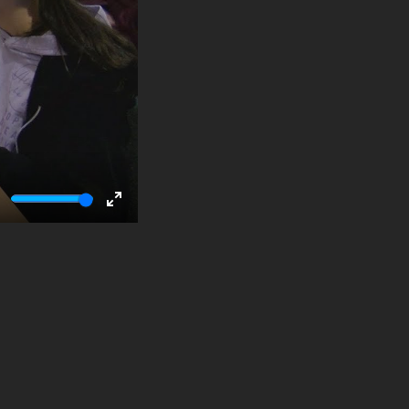
ute
Enter
fullscreen