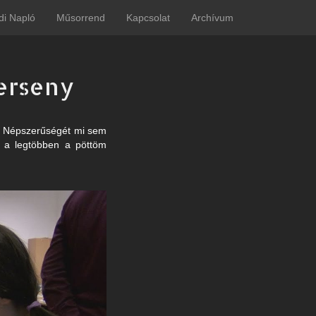
di Napló
Műsorrend
Kapcsolat
Archívum
verseny
y. Népszerűségét mi sem
 a legtöbben a pöttöm