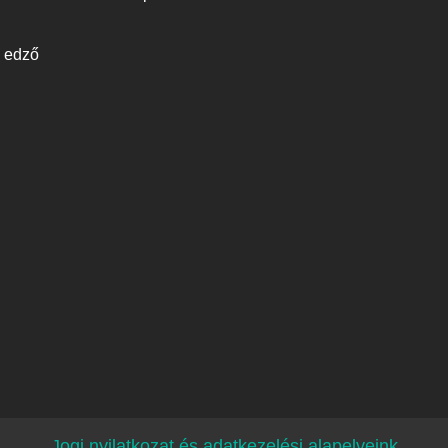
a edző
Jogi nyilatkozat és adatkezelési alapelveink