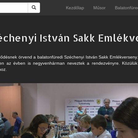
Kezdőlap
Műsor
Balatonfüre
zéchenyi István Sakk Emlék
lődésnek örvend a balatonfüredi Széchenyi István Sakk Emlékversen
bben az évben is negyvenhárman neveztek a rendezvényre. Közülük
hoz.