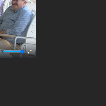
ute
Enter
fullscreen