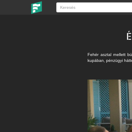
É
Fehér asztal mellett b
kupában, pénzügyi hátter