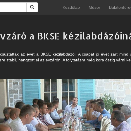
Kezdőlap
Műsor
Balatonfüre
vzáró a BKSE kézilabdázóin
úcsúztatták az évet a BKSE kézilabdázói. A csapat jó évet zárt min
e stabil, hangzott el az évzárón. A folytatásra még kora őszig várni kel