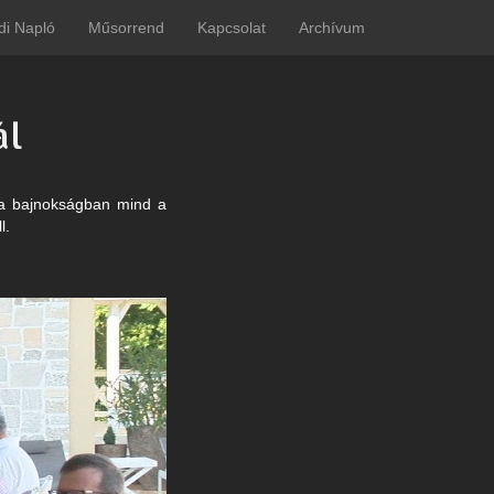
di Napló
Műsorrend
Kapcsolat
Archívum
ál
d a bajnokságban mind a
l.