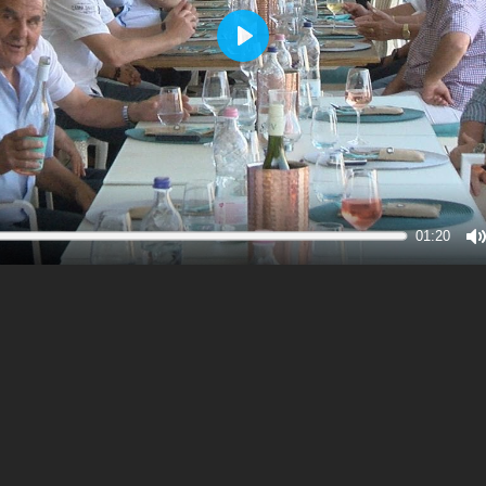
Play
01:20
M