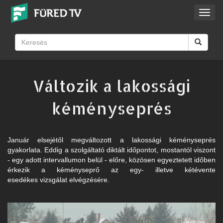
Toggl
navig
Változik a lakossági
kéményseprés
Január elsejétől megváltozott a lakossági kéményseprés
gyakorlata. Eddig a szolgáltató diktált időpontot, mostantól viszont
- egy adott intervallumon belül - előre, közösen egyeztetett időben
érkezik a kéményseprő az egy- illetve kétévente
esedékes vizsgálat elvégzésére.