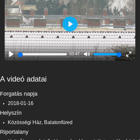
Play
03:47
Play
Mute
Enter
fulls
A videó adatai
Forgatás napja
2018-01-16
Helyszín
Közösségi Ház, Balatonfüred
Riportalany