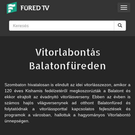
Toggl
navig
Vitorlabontás
Balatonfüreden
Szombaton hivatalosan is elindult az idei vitorlásszezon, amikor a
120 éves Kishamis fedélzetéről megkoszorúzták a Balatont és
ekkor elrajtolt az évadnyitó vitorlásverseny. Ebben az évben is
számos hajós világversenynek ad otthont Balatonfüred és
folytatódnak a vitorlássporttal kapcsolatos fejlesztések és
programok a városban, hallottuk a hagyományos Vitorlabontó
ünnepségen.