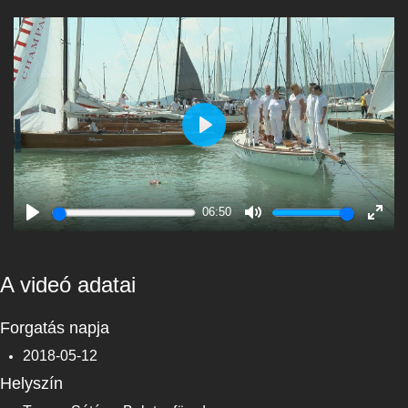
Play
06:50
Play
Mute
Enter
fulls
A videó adatai
Forgatás napja
2018-05-12
Helyszín