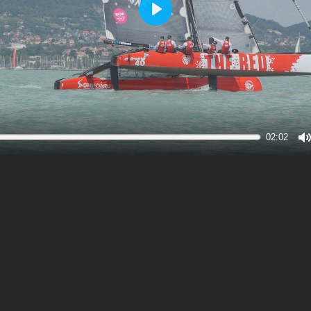
Play
02:02
M