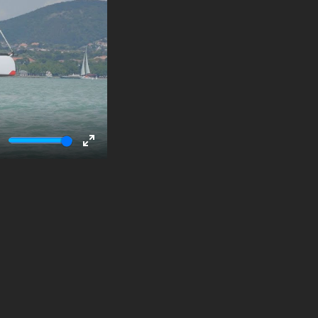
ute
Enter
fullscreen