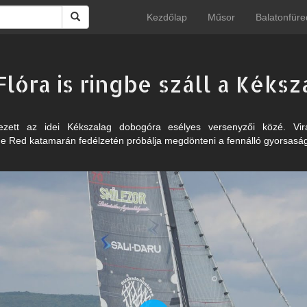
Kezdőlap
Műsor
Balatonfüre
Flóra is ringbe száll a Kéks
kezett az idei Kékszalag dobogóra esélyes versenyzői közé. Vir
e Red katamarán fedélzetén próbálja megdönteni a fennálló gyorsaság