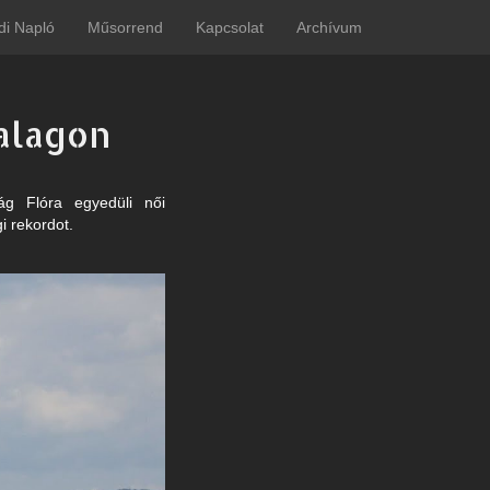
di Napló
Műsorrend
Kapcsolat
Archívum
zalagon
ág Flóra egyedüli női
i rekordot.