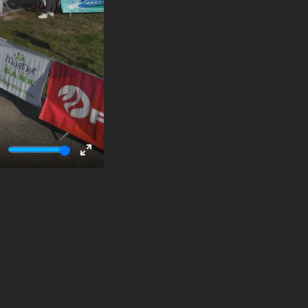
ute
Enter
fullscreen