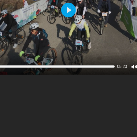
Play
05:20
M