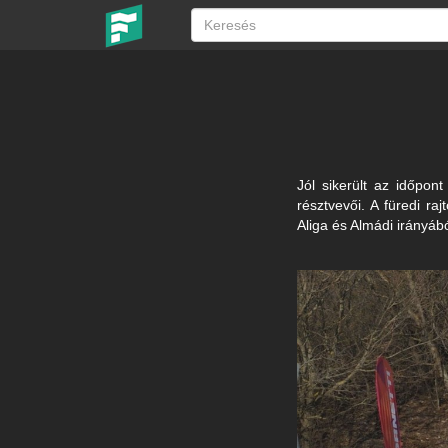
Jól sikerült az időpon
résztvevői. A füredi r
Aliga és Almádi irányábó