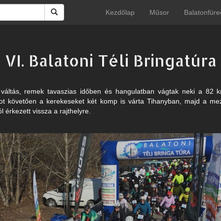
Kezdőlap
Műsor
Balatonfüre
VI. Balatoni Téli Bringatúra
t váltás, remek tavaszias időben és hangulatban vágtak neki a 82 k
ajtot követően a kerekeseket két komp is várta Tihanyban, majd a me
l érkezett vissza a rajthelyre.