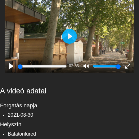
Play
02:36
Play
Mute
Enter
fulls
A videó adatai
Forgatás napja
2021-08-30
Helyszín
Balatonfüred