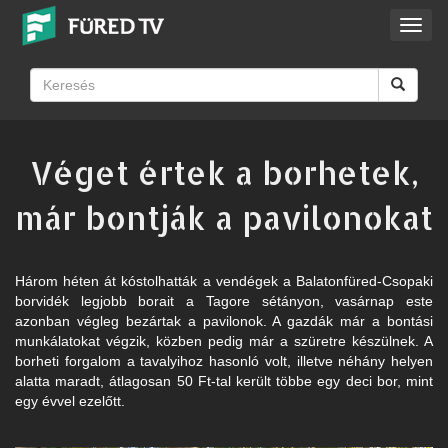
Toggl
navig
Véget értek a borhetek,
már bontják a pavilonokat
Három héten át kóstolhatták a vendégek a Balatonfüred-Csopaki
borvidék legjobb borait a Tagore sétányon, vasárnap este
azonban végleg bezártak a pavilonok. A gazdák már a bontási
munkálatokat végzik, közben pedig már a szüretre készülnek. A
borheti forgalom a tavalyihoz hasonló volt, illetve néhány helyen
alatta maradt, átlagosan 50 Ft-tal került többe egy deci bor, mint
egy évvel ezelőtt.