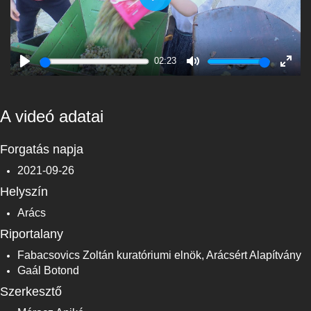
Play
02:23
Play
Mute
Enter
fulls
A videó adatai
Forgatás napja
2021-09-26
Helyszín
Arács
Riportalany
Fabacsovics Zoltán kuratóriumi elnök, Arácsért Alapítvány
Gaál Botond
Szerkesztő