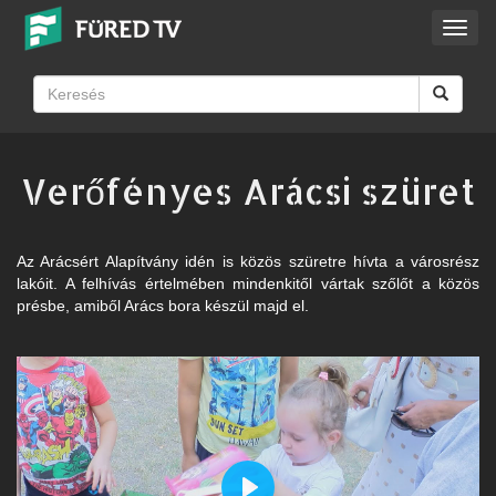
Toggl
navig
Verőfényes Arácsi szüret
Az Arácsért Alapítvány idén is közös szüretre hívta a városrész
lakóit. A felhívás értelmében mindenkitől vártak szőlőt a közös
présbe, amiből Arács bora készül majd el.