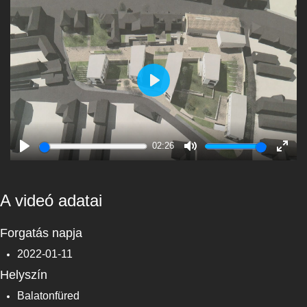
Play
02:26
Play
Mute
Enter
fulls
A videó adatai
Forgatás napja
2022-01-11
Helyszín
Balatonfüred