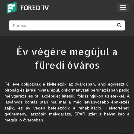
Toggl
navig
Év végére megújul a
füredi óváros
Fél éve dolgoznak a kivitelezők az óvárosban, ahol egyrészt új
bíróság és járási hivatal épül, önkormányzati beruházásban pedig
mélygarázs és öt lakóépület létesül, földszintjükön üzletekkel. A
látványos bontás után ma már a még látványosabb építkezés
zajlik, ez év végén befejeződik a rehabilitáció. Helytörténeti
gyűjtemény, játszótér, mélygarázs, SPAR üzlet is helyet kap a
megújuló óvárosban.