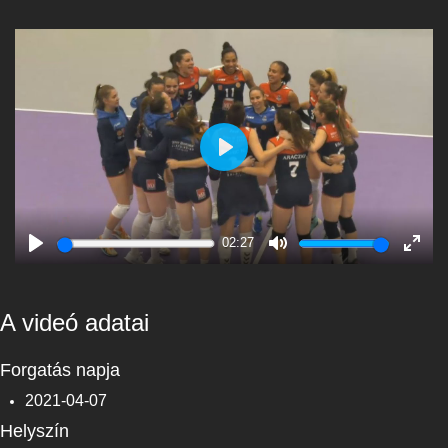
Play
02:27
Play
Mute
Enter
fulls
A videó adatai
Forgatás napja
2021-04-07
Helyszín