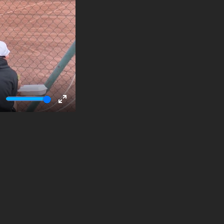
ute
Enter
fullscreen