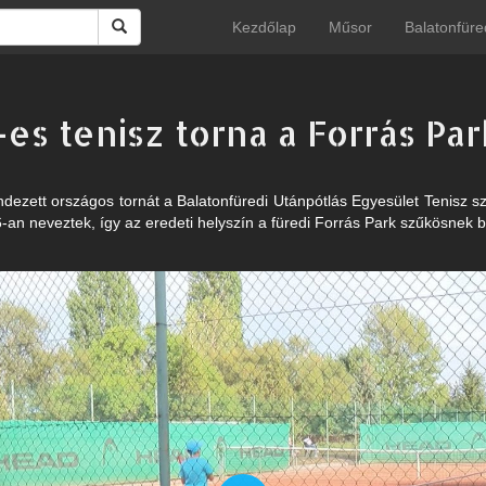
Kezdőlap
Műsor
Balatonfüre
-es tenisz torna a Forrás Pa
dezett országos tornát a Balatonfüredi Utánpótlás Egyesület Tenisz sz
an neveztek, így az eredeti helyszín a füredi Forrás Park szűkösnek b