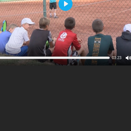
Play
03:23
M