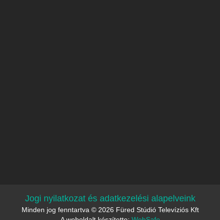
Jogi nyilatkozat és adatkezelési alapelveink
Minden jog fenntartva © 2026 Füred Stúdió Televíziós Kft
A weboldalt készítette:
WebSafe