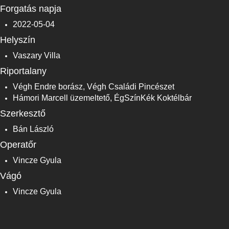
Forgatás napja
2022-05-04
Helyszín
Vaszary Villa
Riportalany
Végh Endre borász, Végh Családi Pincészet
Hámori Marcell üzemeltető, ÉgSzínKék Koktélbár
Szerkesztő
Bán László
Operatőr
Vincze Gyula
Vágó
Vincze Gyula