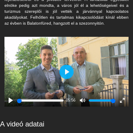
elnöke pedig azt mondta, a város jól él a lehetőségeivel és a
turizmus szereplői is jól vették a járvánnyal kapcsolatos
akadályokat. Felhőtlen és tartalmas kikapcsolódást kínál ebben
az évben is Balatonfüred, hangzott el a szezonnyitón.
Play
05:56
Play
Mute
Enter
fulls
A videó adatai