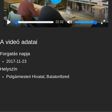
Play
22:02
Play
Mute
Enter
fulls
A videó adatai
Forgatás napja
2017-11-23
Helyszín
Polgármesteri Hivatal, Balatonfüred