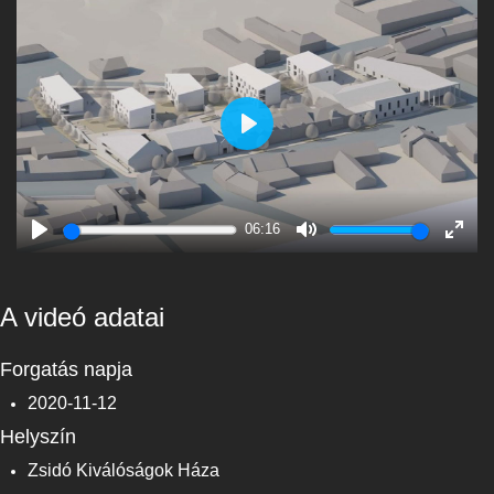
Play
06:16
Play
Mute
Enter
fulls
A videó adatai
Forgatás napja
2020-11-12
Helyszín
Zsidó Kiválóságok Háza