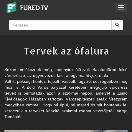
Toggl
navig
Tervek az ófalura
Sokan emlékeznek még, mennyire élő volt Balatonfüred felső
városrésze, az úgynevezett falu, ahogy ma hívjuk, ófalu.
Volt itt pékség, hentes, tejbolt, vasbolt, fagyizó, sőt régebben még
mozi is. A Zöld Város pályázat keretében megújuló városrész
terveit is bemutatták azon a szakmai napon, amelyet a Zsidó
Kiválóságok Házában tartottak Városépítészeti séták Veszprém
megyében címmel. Hogy mi épül, mi marad és mit bontanak le,
kérdeztük a terveket készítő szakmai csapat vezetőjétől, Varga
Tamástól.