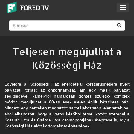
Toggl
navig
Teljesen megújulhat a
Közösségi Ház
Egyelőre a Közösségi Ház energetikai korszerűsítésére nyert
pályázati forrást az önkormányzat, ám egy másik pályázat
segítségével, -amelyről hamarosan döntés születik- komplex
módon megújulhat a 80-as évek elején épült kétszintes ház.
Mindezt egy pénteken megtartott sajtótájékoztatón jelentették be,
ahol elhangzott, hogy a város későbbi tervei között szerepel a
Kossuth utca és Csárda utca csomópontjának átépítése is, így a
Közösségi Ház előtt körforgalmat építenének.