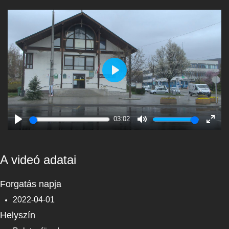
Play
03:02
Play
Mute
Enter
fulls
A videó adatai
Forgatás napja
2022-04-01
Helyszín