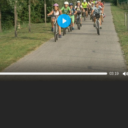
Play
03:19
M