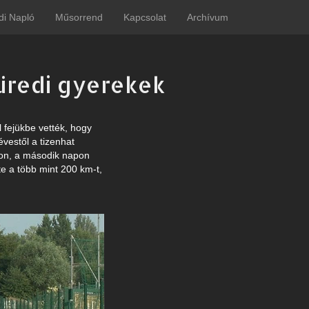
di Napló
Műsorrend
Kapcsolat
Archívum
füredi gyerekek
 fejükbe vették, hogy
vestől a tizenhat
rton, a második napon
te a több mint 200 km-t,