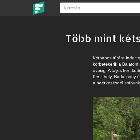
Több mint kéts
Kétnapos túrára indult 
körbetekerik a Balatont
évesig. A teljes kört ke
Keszthely, Badacsony ér
a beérkezésnél stábunk 