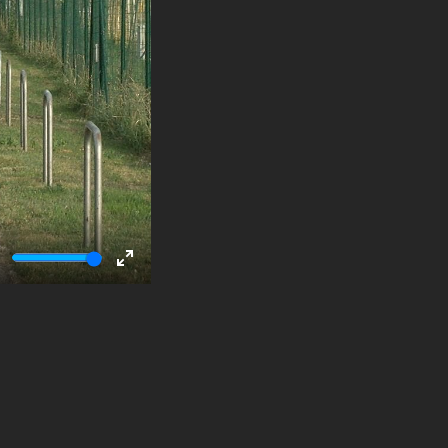
ute
Enter
fullscreen