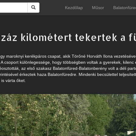
Kezdőlap
Műsor
Balatonfüre
záz kilométert tekertek a 
egy maroknyi kerékpáros csapat, akik Törőné Horváth Ilona vezetésével
. A csoport különlegessége, hogy többségben voltak a gyerekek, kilenc é
ttéosztották, az első szakasz Balatonfüred-Balatonberény volt a déli pa
intésével érkeztek haza Balatonfüredre. Mindenki becsülettel teljesítet
is várta őket.