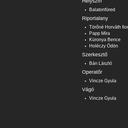
Helyszín
Balatonfüred
Riportalany
Törőné Horváth Ilo
Papp Míra
Küronya Bence
Holéczy Ödön
Szerkesztő
Bán László
Operatőr
Vincze Gyula
Vágó
Vincze Gyula