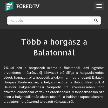
Toggl
navig
Több a horgász a
Balatonnál
7%-kal nőtt a horgászok száma a Balatonnál, ami egyrészt
örvendetes, másrészt új kihívások elé állítja a halgazdálkodási
céget, hangzott el a negyedik alkalommal megrendezett Balatoni
Horgász Konferencián, a helyszín ezúttal is Balatonfüred volt. A
Balatoni Halgazdálkodási Nonprofit Zrt. szervezésében több
szakmai előadással várták az érdeklődőket. A tanácskozáson szó
esett a halgazdálkodás aktualitásairól, a halőrzés tapasztalatairól,
a balatoni horgászrend tervezett változásairól.