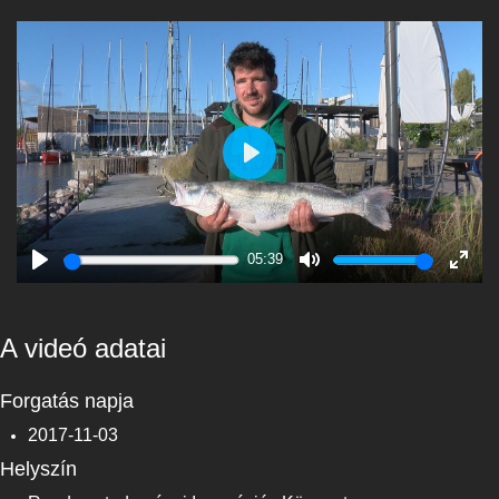
Play
05:39
Play
Mute
Enter
fulls
A videó adatai
Forgatás napja
2017-11-03
Helyszín