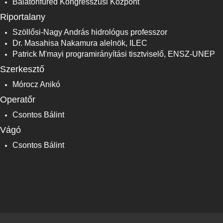
Balatonfüred Kongresszusi Központ
Riportalany
Szöllősi-Nagy András hidrológus professzor
Dr. Masahisa Nakamura alelnök, ILEC
Patrick M'mayi programirányítási tisztviselő, ENSZ-UNEP
Szerkesztő
Mórocz Anikó
Operatőr
Csontos Bálint
Vágó
Csontos Bálint