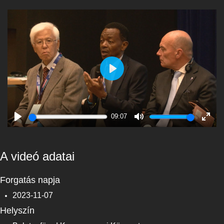
Play
09:07
Play
Mute
Enter
fulls
A videó adatai
Forgatás napja
2023-11-07
Helyszín