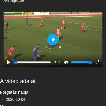
szüksége van.
Play
03:57
Play
Mute
Enter
fulls
A videó adatai
Forgatás napja
2020-10-04