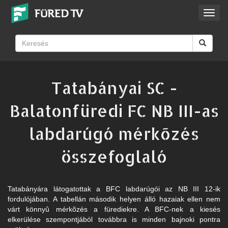
Toggl
navig
Tatabányai SC -
Balatonfüredi FC NB III-as
labdarúgó mérkõzés
összefoglaló
Tatabányára látogatottak a BFC labdarúgói az NB III 12-ik
fordulójában. A tabellán második helyen álló hazaiak ellen nem
várt könnyû mérkõzés a fürediekre. A BFC-nek a kiesés
elkerülése szempontjából továbbra is minden bajnoki pontra