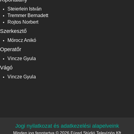
Steierlein István
Tremmer Bernadett
Rojtos Norbert
Szerkesztő
Mórocz Anikó
Operatőr
Vincze Gyula
Vágó
Vincze Gyula
Jogi nyilatkozat és adatkezelési alapelveink
Minden jog fenntartva © 2026 Füred Stúdió Televíziós Kft