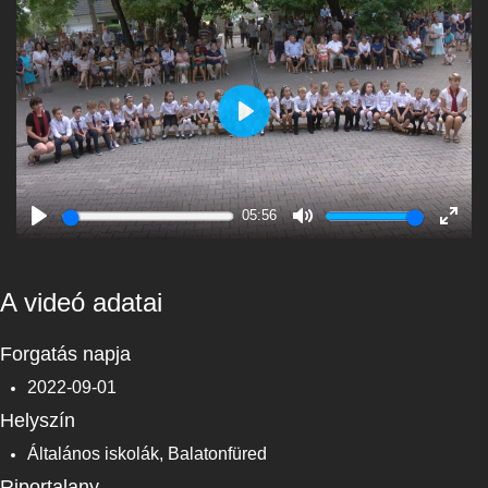
Play
05:56
Play
Mute
Enter
fulls
A videó adatai
Forgatás napja
2022-09-01
Helyszín
Általános iskolák, Balatonfüred
Riportalany