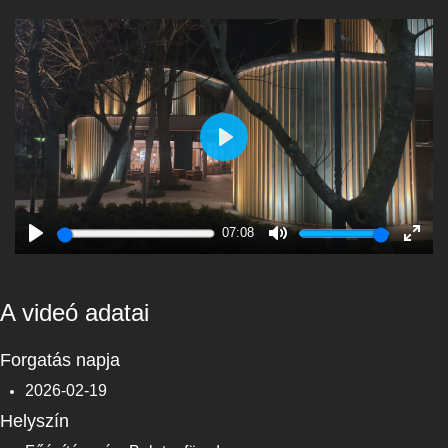
Play
07:08
Play
Mute
Enter
fulls
A videó adatai
Forgatás napja
2026-02-19
Helyszín