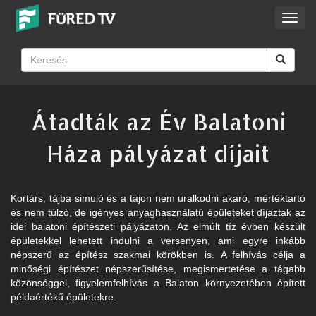
Toggl
navig
Átadták az Év Balatoni
Háza pályázat díjait
Kortárs, tájba simuló és a tájon nem uralkodni akaró, mértéktartó
és nem túlzó, de igényes anyaghasználatú épületeket díjaztak az
idei balatoni építészeti pályázaton. Az elmúlt tíz évben készült
épületekkel lehetett indulni a versenyen, ami egyre inkább
népszerű az építész szakmai körökben is. A felhívás célja a
minőségi építészet népszerűsítése, megismertetése a tágabb
közönséggel, figyelemfelhívás a Balaton környezetében épített
példaértékű épületekre.