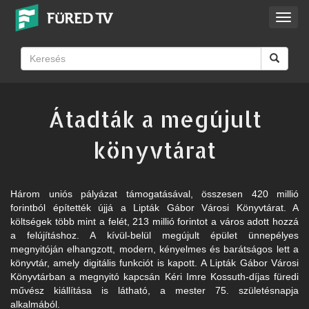
Toggl
navig
Átadták a megújult
könyvtárat
Három uniós pályázat támogatásával, összesen 420 millió
forintból építették újjá a Lipták Gábor Városi Könyvtárat. A
költségek több mint a felét, 213 millió forintot a város adott hozzá
a felújításhoz. A kívül-belül megújult épület ünnepélyes
megnyitóján elhangzott, modern, kényelmes és barátságos lett a
könyvtár, amely digitális funkciót is kapott. A Lipták Gábor Városi
Könyvtárban a megnyitó kapcsán Kéri Imre Kossuth-díjas füredi
művész kiállítása is látható, a mester 75. születésnapja
alkalmából.