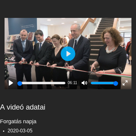
Play
06:11
Play
Mute
Enter
fulls
A videó adatai
Forgatás napja
2020-03-05