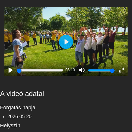
Play
03:19
Play
Mute
Enter
fulls
A videó adatai
Forgatás napja
2026-05-20
Helyszín